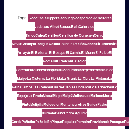
Tags
Vedettos strippers santiago despedida de solteras
vedettos AlhuéBatucoBuinCalera de
TangoCaleuCerrillosCerrillos de CuracavíCerro
NaviaChampaCodiguaColinaColina EstaciónConchalíCuracavíEl
ArrayánEl BollenarEl BosqueEl CaneloEl MonteEl PaicoEl
RomeralEl VolcánEstación
CentralFarellonesHospitalHuechurabaIndependenciaIsla de
MaipoLa CisternaLa FloridaLa GranjaLa ObraLa PintanaLa
ReinaLampaLas CondesLas VertientesLinderosLo BarnecheaLo
EspejoLo PradoMaculMaipoMaipúMallaraucoMallocoMaría
PintoMelipillaMelocotónMontenegroNosÑuñoaPadre
HurtadoPainePedro Aguirre
CerdaPeñaflorPeñalolénPirquePolpaicoPomaireProvidenciaPuangueP